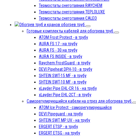
Термостаты снеготаяния RAYCHEM
Термостаты снеготаяния TEPLOLUXE
Термостаты снеготаяния CALEO
обогрев труб
Готовые комплекты кабелей для обогрева труб
ATOM Frost Protect - в трубу
AURA FS 17 - на трубу
AURA FS - 30 на трубу
AURA FS INSIDE - в трубу
Raychem FrostGuard - в трубу
DEVI Pipeheat DPH-10 - в трубу
SHTEIN SWT-15 MF - в трубу
SHTEIN SWT-10 MF - в трубу
xLayder Pipe EHL-CR 16 - на трубу
xLayder Pipe EHL-2CT - в трубу
Саморегулирующийся кабели на отрез для обогрева труб
ATOM Ice Protect - саморегулирующийся
DEVI Pipeguard - на трубу
SHTEIN SWT MP UV - на трубу
ERGERT ETSP - в трубу
ERGERT ETSG - на трубу