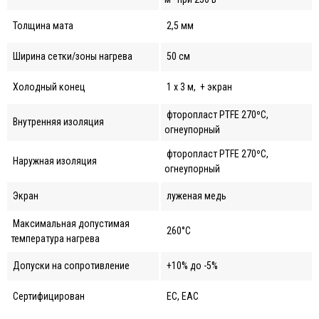
Толщина мата
2,5 мм
Ширина сетки/зоны нагрева
50 см
Холодный конец
1 x 3 м, + экран
фторопласт PTFE 270ºС,
Внутренняя изоляция
огнеупорный
фторопласт PTFE 270ºС,
Наружная изоляция
огнеупорный
Экран
луженая медь
Максимальная допустимая
260°C
температура нагрева
Допуски на сопротивление
+10% до -5%
Сертифицирован
ЕС, EAC