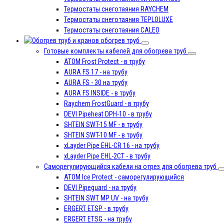
Термостаты снеготаяния RAYCHEM
Термостаты снеготаяния TEPLOLUXE
Термостаты снеготаяния CALEO
обогрев труб
Готовые комплекты кабелей для обогрева труб
ATOM Frost Protect - в трубу
AURA FS 17 - на трубу
AURA FS - 30 на трубу
AURA FS INSIDE - в трубу
Raychem FrostGuard - в трубу
DEVI Pipeheat DPH-10 - в трубу
SHTEIN SWT-15 MF - в трубу
SHTEIN SWT-10 MF - в трубу
xLayder Pipe EHL-CR 16 - на трубу
xLayder Pipe EHL-2CT - в трубу
Саморегулирующийся кабели на отрез для обогрева труб
ATOM Ice Protect - саморегулирующийся
DEVI Pipeguard - на трубу
SHTEIN SWT MP UV - на трубу
ERGERT ETSP - в трубу
ERGERT ETSG - на трубу