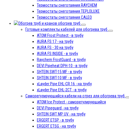
Термостаты снеготаяния RAYCHEM
Термостаты снеготаяния TEPLOLUXE
Термостаты снеготаяния CALEO
обогрев труб
Готовые комплекты кабелей для обогрева труб
ATOM Frost Protect - в трубу
AURA FS 17 - на трубу
AURA FS - 30 на трубу
AURA FS INSIDE - в трубу
Raychem FrostGuard - в трубу
DEVI Pipeheat DPH-10 - в трубу
SHTEIN SWT-15 MF - в трубу
SHTEIN SWT-10 MF - в трубу
xLayder Pipe EHL-CR 16 - на трубу
xLayder Pipe EHL-2CT - в трубу
Саморегулирующийся кабели на отрез для обогрева труб
ATOM Ice Protect - саморегулирующийся
DEVI Pipeguard - на трубу
SHTEIN SWT MP UV - на трубу
ERGERT ETSP - в трубу
ERGERT ETSG - на трубу