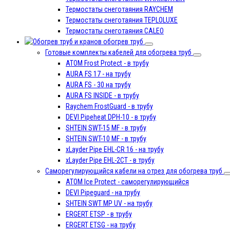
Термостаты снеготаяния RAYCHEM
Термостаты снеготаяния TEPLOLUXE
Термостаты снеготаяния CALEO
обогрев труб
Готовые комплекты кабелей для обогрева труб
ATOM Frost Protect - в трубу
AURA FS 17 - на трубу
AURA FS - 30 на трубу
AURA FS INSIDE - в трубу
Raychem FrostGuard - в трубу
DEVI Pipeheat DPH-10 - в трубу
SHTEIN SWT-15 MF - в трубу
SHTEIN SWT-10 MF - в трубу
xLayder Pipe EHL-CR 16 - на трубу
xLayder Pipe EHL-2CT - в трубу
Саморегулирующийся кабели на отрез для обогрева труб
ATOM Ice Protect - саморегулирующийся
DEVI Pipeguard - на трубу
SHTEIN SWT MP UV - на трубу
ERGERT ETSP - в трубу
ERGERT ETSG - на трубу